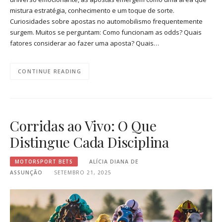
mistura estratégia, conhecimento e um toque de sorte.
Curiosidades sobre apostas no automobilismo frequentemente
surgem. Muitos se perguntam: Como funcionam as odds? Quais
fatores considerar ao fazer uma aposta? Quais…
CONTINUE READING
Corridas ao Vivo: O Que
Distingue Cada Disciplina
MOTORSPORT BETS
ALÍCIA DIANA DE
ASSUNÇÃO
SETEMBRO 21, 2025