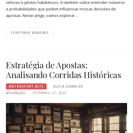
velozes e pilotos habilidosos; é também sobre entender números
e probabilidades que podem influenciar nossas decisões de
apostas. Neste artigo, vamos explorar…
CONTINUE READING
Estratégia de Apostas:
Analisando Corridas Históricas
MOTORSPORT BETS
ALÍCIA DIANA DE
ASSUNÇÃO
SETEMBRO 27, 2025