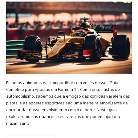
Estamos animados em compartilhar com vocês nosso "Guia
Completo para Apostas em Fórmula 1". Como entusiastas do
automobilismo, sabemos que a emoção das corridas vai além das
pistas, e as apostas esportivas são uma maneira empolgante de
aprofundar nosso envolvimento com o esporte. Neste guia,
exploraremos as nuances e estratégias que podem ajudar a
maximizar…