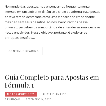
No mundo das apostas, nos encontramos frequentemente
imersos em um ambiente dinâmico e cheio de adrenalina. Apostas
ao vivo têm se destacado como uma modalidade emocionante,
mas não sem seus desafios. Ao nos aventurarmos nesse
universo, percebemos a importância de entender as nuances e os
riscos envolvidos. Nosso objetivo, portanto, é explorar os
principais desafios…
CONTINUE READING
Guia Completo para Apostas em
Fórmula 1
MOTORSPORT BETS
ALÍCIA DIANA DE
ASSUNÇÃO
SETEMBRO 9, 2025