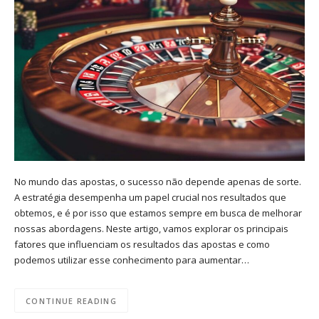
No mundo das apostas, o sucesso não depende apenas de sorte.
A estratégia desempenha um papel crucial nos resultados que
obtemos, e é por isso que estamos sempre em busca de melhorar
nossas abordagens. Neste artigo, vamos explorar os principais
fatores que influenciam os resultados das apostas e como
podemos utilizar esse conhecimento para aumentar…
CONTINUE READING