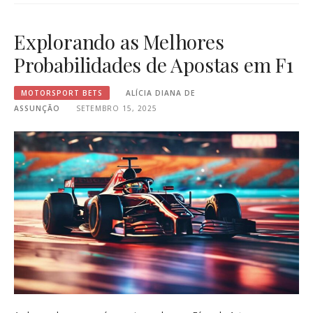
Explorando as Melhores
Probabilidades de Apostas em F1
MOTORSPORT BETS
ALÍCIA DIANA DE
ASSUNÇÃO
SETEMBRO 15, 2025